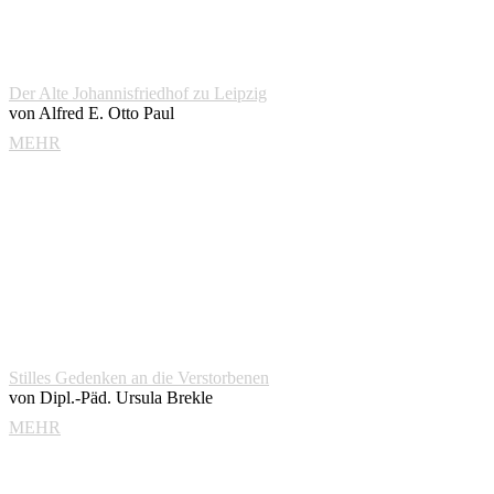
Der Alte Johannisfriedhof zu Leipzig
von Alfred E. Otto Paul
MEHR
Stilles Gedenken an die Verstorbenen
von Dipl.-Päd. Ursula Brekle
MEHR