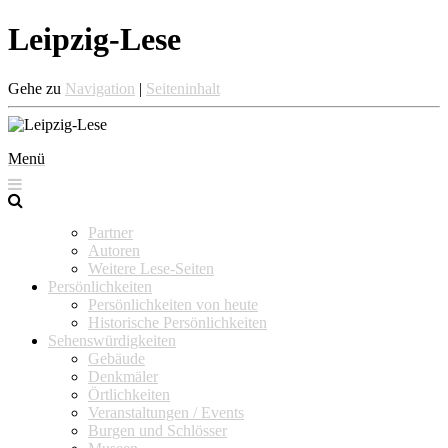
Leipzig-Lese
Gehe zu
Navigation
|
Seiteninhalt
Menü
Partner
Autoren
Weitere Lese-Seiten
Persönlichkeiten
Persönlichkeiten von heute
Historische Persönlichkeiten
Sehenswürdigkeiten
Gebäude
Denkmäler
Örtlichkeiten
Veranstaltungen / Events
Burgen und Schlösser