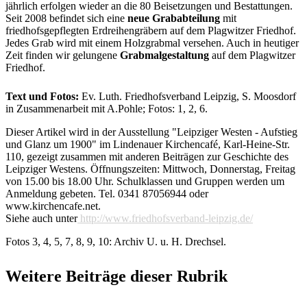
jährlich erfolgen wieder an die 80 Beisetzungen und Bestattungen.
Seit 2008 befindet sich eine
neue Grababteilung
mit
friedhofsgepflegten Erdreihengräbern auf dem Plagwitzer Friedhof.
Jedes Grab wird mit einem Holzgrabmal versehen. Auch in heutiger
Zeit finden wir gelungene
Grabmalgestaltung
auf dem Plagwitzer
Friedhof.
Text und Fotos:
Ev. Luth. Friedhofsverband Leipzig, S. Moosdorf
in Zusammenarbeit mit A.Pohle; Fotos: 1, 2, 6.
Dieser Artikel wird in der Ausstellung "Leipziger Westen - Aufstieg
und Glanz um 1900" im Lindenauer Kirchencafé, Karl-Heine-Str.
110, gezeigt zusammen mit anderen Beiträgen zur Geschichte des
Leipziger Westens. Öffnungszeiten: Mittwoch, Donnerstag, Freitag
von 15.00 bis 18.00 Uhr. Schulklassen und Gruppen werden um
Anmeldung gebeten. Tel. 0341 87056944 oder
www.kirchencafe.net.
Siehe auch unter
http://www.friedhofsverband-leipzig.de/
Fotos 3, 4, 5, 7, 8, 9, 10: Archiv U. u. H. Drechsel.
Weitere Beiträge dieser Rubrik