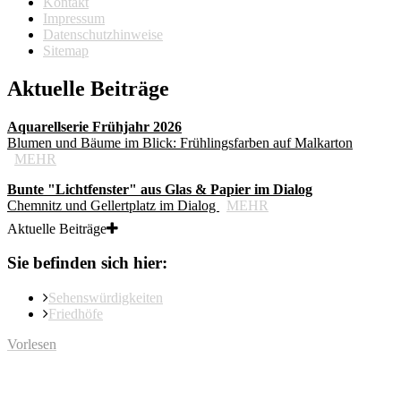
Kontakt
Impressum
Datenschutzhinweise
Sitemap
Aktuelle Beiträge
Aquarellserie Frühjahr 2026
Blumen und Bäume im Blick: Frühlingsfarben auf Malkarton
MEHR
Bunte "Lichtfenster" aus Glas & Papier im Dialog
Chemnitz und Gellertplatz im Dialog
MEHR
Aktuelle Beiträge
Sie befinden sich hier:
Sehenswürdigkeiten
Friedhöfe
Vorlesen