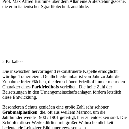
Prof. Max Alfred Brumme über dem Altar eine Auferstehungsscene,
die er in italienischer Sgraffitotechnik ausführte.
2 Parkallee
Die inzwischen hervorragend rekonstruierte Kapelle ermöglicht
würdige Trauerfeiern. Deutlich erkennbar ist von Jahr zu Jahr die
Zunahme freier Flächen, die den schönen Friedhof immer mehr den
Charakter eines
Parkfriedhofs
verleihen. Die hohe Zahl der
Beisetzungen in den Urnengemeinschaftsanlagen fördern letztlich
diese Entwicklung.
Besonderen Schutz genießen eine große Zahl sehr schöner
Grabmalplastiken
, die, oft aus weißem Marmor, um die
Jahrhundertwende 1900 / 1901 gefertigt, hier zu entdecken sind. Die
Schöpfer dieser Werke dürften mit großer Wahrscheinlichkeit
bedeutende Leipziger Bildhauer gewesen sein.