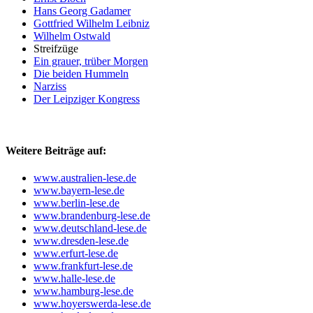
Hans Georg Gadamer
Gottfried Wilhelm Leibniz
Wilhelm Ostwald
Streifzüge
Ein grauer, trüber Morgen
Die beiden Hummeln
Narziss
Der Leipziger Kongress
Weitere Beiträge auf:
www.australien-lese.de
www.bayern-lese.de
www.berlin-lese.de
www.brandenburg-lese.de
www.deutschland-lese.de
www.dresden-lese.de
www.erfurt-lese.de
www.frankfurt-lese.de
www.halle-lese.de
www.hamburg-lese.de
www.hoyerswerda-lese.de