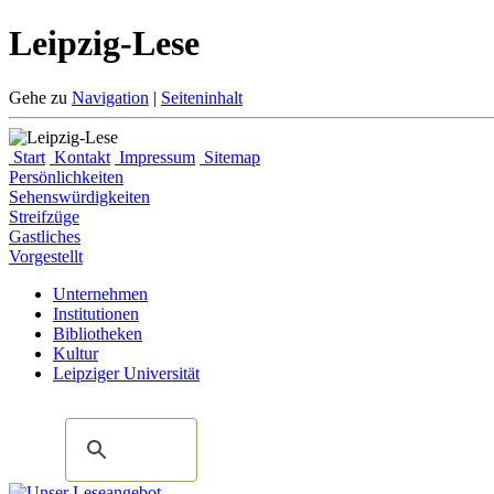
Leipzig-Lese
Gehe zu
Navigation
|
Seiteninhalt
Start
Kontakt
Impressum
Sitemap
Persönlichkeiten
Sehenswürdigkeiten
Streifzüge
Gastliches
Vorgestellt
Unternehmen
Institutionen
Bibliotheken
Kultur
Leipziger Universität