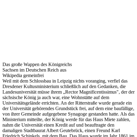
Das große Wappen des Königreichs
Sachsen im Deutschen Reich aus
Wikipedia gemeinfrei
Weil mit dem Schlossbau in Leipzig nichts voranging, verfiel das
Dresdener Kultusministerium schließlich auf den Gedanken, die
Landesuniversität müsse ihrem „Rector Magnificentissimus", der der
sächsische König ja auch war, eine Wohnstätte auf dem
Universitätsgelände errichten. An der Ritterstraße wurde gerade ein
der Universität gehörendes Grundstück frei, auf dem eine baufällige,
von ihrer Gemeinde aufgegebene Synagoge gestanden hatte. Als das
Ministerium mitteilte, der König werde für das Haus Miete zahlen,
nahm die Universität einen Kredit auf und beauftragte den
damaligen Stadtbaurat Albert Geutebrück, einen Freund Karl
Friedrich Schinkels, mit dem Bau. Das Haus wurde im Jahr 1861 im