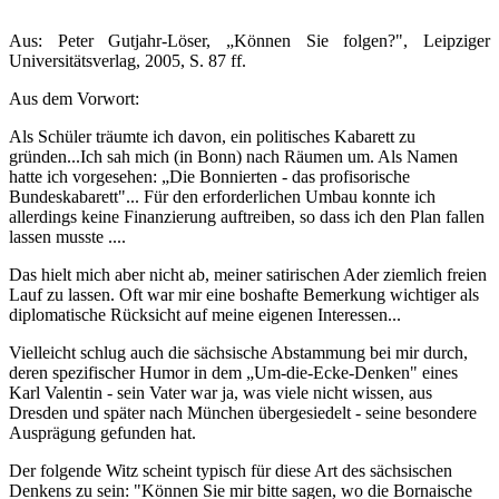
Aus: Peter Gutjahr-Löser, „Können Sie folgen?", Leipziger
Universitätsverlag, 2005, S. 87 ff.
Aus dem Vorwort:
Als Schüler träumte ich davon, ein politisches Kabarett zu
gründen...Ich sah mich (in Bonn) nach Räumen um. Als Namen
hatte ich vorgesehen: „Die Bonnierten - das profisorische
Bundeskabarett"... Für den erforderlichen Umbau konnte ich
allerdings keine Finanzierung auftreiben, so dass ich den Plan fallen
lassen musste ....
Das hielt mich aber nicht ab, meiner satirischen Ader ziemlich freien
Lauf zu lassen. Oft war mir eine boshafte Bemerkung wichtiger als
diplomatische Rücksicht auf meine eigenen Interessen...
Vielleicht schlug auch die sächsische Abstammung bei mir durch,
deren spezifischer Humor in dem „Um-die-Ecke-Denken" eines
Karl Valentin - sein Vater war ja, was viele nicht wissen, aus
Dresden und später nach München übergesiedelt - seine besondere
Ausprägung gefunden hat.
Der folgende Witz scheint typisch für diese Art des sächsischen
Denkens zu sein: "Können Sie mir bitte sagen, wo die Bornaische