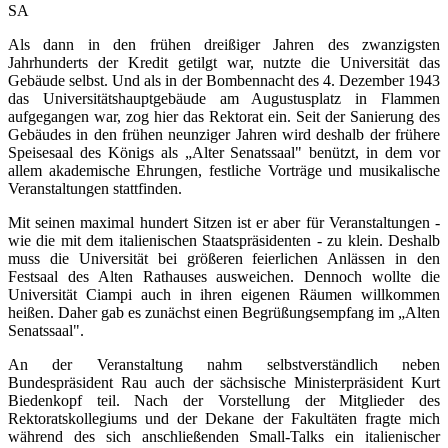
SA
Als dann in den frühen dreißiger Jahren des zwanzigsten
Jahrhunderts der Kredit getilgt war, nutzte die Universität das
Gebäude selbst. Und als in der Bombennacht des 4. Dezember 1943
das Universitätshauptgebäude am Augustusplatz in Flammen
aufgegangen war, zog hier das Rektorat ein. Seit der Sanierung des
Gebäudes in den frühen neunziger Jahren wird deshalb der frühere
Speisesaal des Königs als „Alter Senatssaal" benützt, in dem vor
allem akademische Ehrungen, festliche Vorträge und musikalische
Veranstaltungen stattfinden.
Mit seinen maximal hundert Sitzen ist er aber für Veranstaltungen -
wie die mit dem italienischen Staatspräsidenten - zu klein. Deshalb
muss die Universität bei größeren feierlichen Anlässen in den
Festsaal des Alten Rathauses ausweichen. Dennoch wollte die
Universität Ciampi auch in ihren eigenen Räumen willkommen
heißen. Daher gab es zunächst einen Begrüßungsempfang im „Alten
Senatssaal".
An der Veranstaltung nahm selbstverständlich neben
Bundespräsident Rau auch der sächsische Ministerpräsident Kurt
Biedenkopf teil. Nach der Vorstellung der Mitglieder des
Rektoratskollegiums und der Dekane der Fakultäten fragte mich
während des sich anschließenden Small-Talks ein italienischer