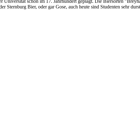
r Universität schon im 17. Jahrhundert geplagt. Die Biersorten "Bre
er Sternburg Bier, oder gar Gose, auch heute sind Studenten sehr dursti