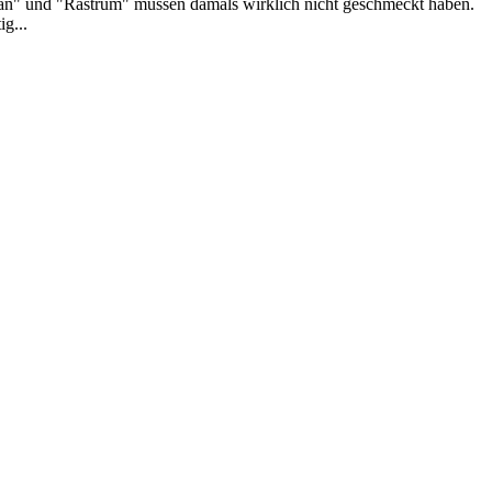
yhan" und "Rastrum" müssen damals wirklich nicht geschmeckt haben.
g...