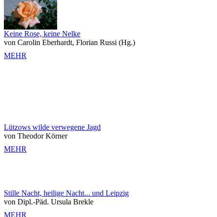
Keine Rose, keine Nelke
von Carolin Eberhardt, Florian Russi (Hg.)
MEHR
Lützows wilde verwegene Jagd
von Theodor Körner
MEHR
Stille Nacht, heilige Nacht... und Leipzig
von Dipl.-Päd. Ursula Brekle
MEHR