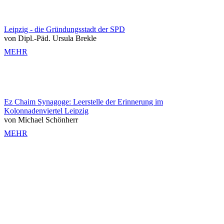
Leipzig - die Gründungsstadt der SPD
von Dipl.-Päd. Ursula Brekle
MEHR
Ez Chaim Synagoge: Leerstelle der Erinnerung im
Kolonnadenviertel Leipzig
von Michael Schönherr
MEHR