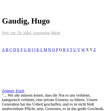
Gaudig, Hugo
Prof. em. Dr. habil. Annemarie Mieth
A
B
C
D
E
F
G
H
I
J
K
L
M
N
O
P
Q
R
S
T
U
V
W
X
Y
Z
Zeigner, Erich
"... Wir alle müssen lernen, dass die Not es uns verbietet,
kategorisch verbietet, eine private Existenz zu führen. Unsere
Generation hat das Unheil geschaffen, und es ist nicht bloß
unabweisbare Pflicht, nein, Genossen, es ist das große Geschenk,