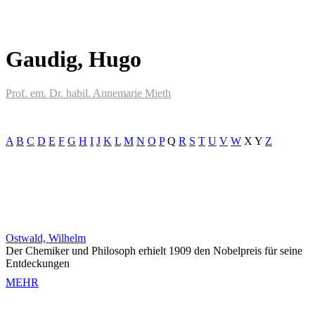
Gaudig, Hugo
Prof. em. Dr. habil. Annemarie Mieth
A
B
C
D
E
F
G
H
I
J
K
L
M
N
O
P
Q
R
S
T
U
V
W
X
Y
Z
Ostwald, Wilhelm
Der Chemiker und Philosoph erhielt 1909 den Nobelpreis für seine
Entdeckungen
MEHR